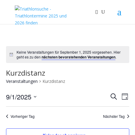
Keine Veranstaltungen für September 1, 2025 vorgesehen. Hier
Notice
geht es zu den
nächsten bevorstehenden Veranstaltungen
.
Kurzdistanz
Veranstaltungen
Kurzdistanz
Verans
Ver
9/1/2025
Suche
Tag
Ans
Suche
Datum
Nav
und
wählen.
Vorheriger Tag
Nächster Tag
Ansich
Naviga