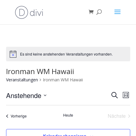
Es sind keine anstehenden Veranstaltungen vorhanden.
Notice
Ironman WM Hawaii
Veranstaltungen
Ironman WM Hawaii
Verans
Ver
Anstehende
Suche
Liste
Ans
Suche
Datum
Nav
und
wählen.
Heute
Nächste
Ansich
Veranstaltungen
Vorherige
Veransta
Naviga