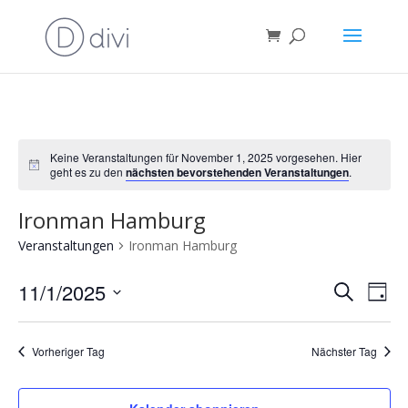
Keine Veranstaltungen für November 1, 2025 vorgesehen. Hier
Notice
geht es zu den
nächsten bevorstehenden Veranstaltungen
.
Ironman Hamburg
Veranstaltungen
Ironman Hamburg
Verans
Ver
11/1/2025
Suche
Tag
Ans
Suche
Datum
Nav
und
wählen.
Vorheriger Tag
Nächster Tag
Ansich
Naviga