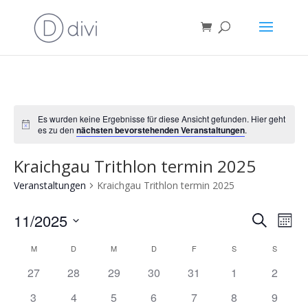
Es wurden keine Ergebnisse für diese Ansicht gefunden. Hier geht
Notice
es zu den
nächsten bevorstehenden Veranstaltungen
.
Kraichgau Trithlon termin 2025
Veranstaltungen
Kraichgau Trithlon termin 2025
Verans
Ver
11/2025
Suche
Mona
Ans
Suche
Datum
Nav
Kalender
und
M
D
M
D
F
S
S
wählen.
von
Ansich
has
has
has
has
has
has
has
27
28
29
30
31
1
2
Veranstaltungen
Naviga
0
0
0
0
0
0
0
has
has
has
has
has
has
has
3
4
5
6
7
8
9
Veranstaltungen,
Veranstaltungen,
Veranstaltungen,
Veranstaltungen,
Veranstaltungen,
Veranstaltungen
Veranst