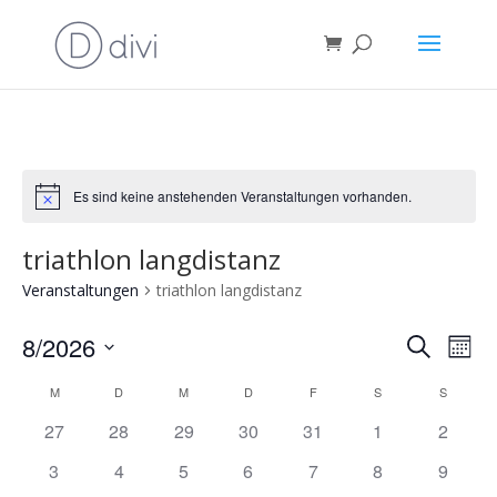
Es sind keine anstehenden Veranstaltungen vorhanden.
Notice
triathlon langdistanz
Veranstaltungen
triathlon langdistanz
Verans
Ver
8/2026
Suche
Mona
Ans
Suche
Datum
Nav
Kalender
und
M
D
M
D
F
S
S
wählen.
von
Ansich
has
has
has
has
has
has
has
27
28
29
30
31
1
2
Veranstaltungen
Naviga
0
0
0
0
0
0
0
has
has
has
has
has
has
has
3
4
5
6
7
8
9
Veranstaltungen,
Veranstaltungen,
Veranstaltungen,
Veranstaltungen,
Veranstaltungen,
Veranstaltungen
Veranst
0
0
0
0
0
0
0